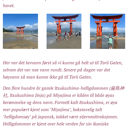
havet.
Her var det lavvann først så vi kunne gå helt ut til Torii Gaten,
selvom det var noe vann rundt. Senere på dagen var det
høyvann så man kunne ikke gå til Torii Gaten.
Den flere hundre år gamle Itsukushima-helligdommen (厳島神
社, Itsukushima Jinja) på Miyajima er kilden til både øyas
berømmelse og dens navn. Formelt kalt Itsukushima, er øya
mer populært kjent som "Miyajima", bokstavelig talt
"helligdomsøy" på japansk, takket være stjerneattraksjonen.
Helligdommen er kjent over hele verden for sin ikoniske