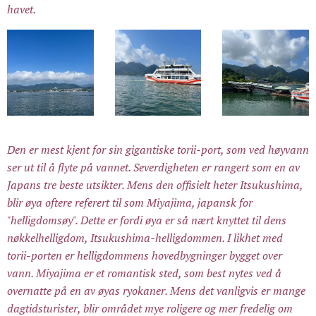
havet.
Den er mest kjent for sin gigantiske torii-port, som ved høyvann
ser ut til å flyte på vannet. Severdigheten er rangert som en av
Japans tre beste utsikter. Mens den offisielt heter Itsukushima,
blir øya oftere referert til som Miyajima, japansk for
"helligdomsøy". Dette er fordi øya er så nært knyttet til dens
nøkkelhelligdom, Itsukushima-helligdommen. I likhet med
torii-porten er helligdommens hovedbygninger bygget over
vann. Miyajima er et romantisk sted, som best nytes ved å
overnatte på en av øyas ryokaner. Mens det vanligvis er mange
dagtidsturister, blir området mye roligere og mer fredelig om