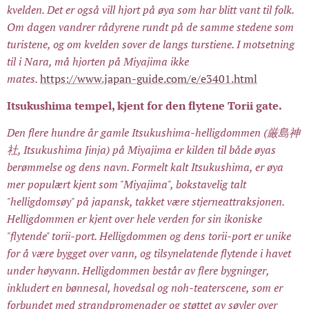
kvelden. Det er også vill hjort på øya som har blitt vant til folk.
Om dagen vandrer rådyrene rundt på de samme stedene som
turistene, og om kvelden sover de langs turstiene. I motsetning
til i Nara, må hjorten på Miyajima ikke
mates.
https://www.japan-guide.com/e/e3401.html
Itsukushima tempel, kjent for den flytene Torii gate.
Den flere hundre år gamle Itsukushima-helligdommen (厳島神
社, Itsukushima Jinja) på Miyajima er kilden til både øyas
berømmelse og dens navn. Formelt kalt Itsukushima, er øya
mer populært kjent som "Miyajima", bokstavelig talt
"helligdomsøy" på japansk, takket være stjerneattraksjonen.
Helligdommen er kjent over hele verden for sin ikoniske
"flytende" torii-port. Helligdommen og dens torii-port er unike
for å være bygget over vann, og tilsynelatende flytende i havet
under høyvann. Helligdommen består av flere bygninger,
inkludert en bønnesal, hovedsal og noh-teaterscene, som er
forbundet med strandpromenader og støttet av søyler over