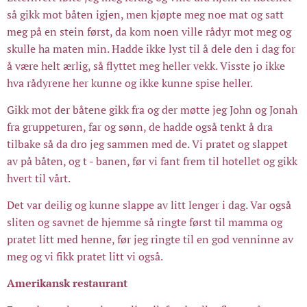
så gikk mot båten igjen, men kjøpte meg noe mat og satt
meg på en stein først, da kom noen ville rådyr mot meg og
skulle ha maten min. Hadde ikke lyst til å dele den i dag for
å være helt ærlig, så flyttet meg heller vekk. Visste jo ikke
hva rådyrene her kunne og ikke kunne spise heller.
Gikk mot der båtene gikk fra og der møtte jeg John og Jonah
fra gruppeturen, far og sønn, de hadde også tenkt å dra
tilbake så da dro jeg sammen med de. Vi pratet og slappet
av på båten, og t - banen, før vi fant frem til hotellet og gikk
hvert til vårt.
Det var deilig og kunne slappe av litt lenger i dag. Var også
sliten og savnet de hjemme så ringte først til mamma og
pratet litt med henne, før jeg ringte til en god venninne av
meg og vi fikk pratet litt vi også.
Amerikansk restaurant