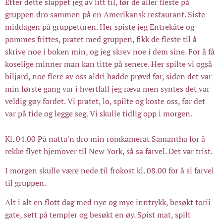
Etter dette slappet jeg av litt til, før de aller fleste på
gruppen dro sammen på en Amerikansk restaurant. Siste
middagen på gruppeturen. Her spiste jeg Entrekåte og
pommes frittes, pratet med gruppen, fikk de fleste til å
skrive noe i boken min, og jeg skrev noe i dem sine. For å få
koselige minner man kan titte på senere. Her spilte vi også
biljard, noe flere av oss aldri hadde prøvd før, siden det var
min første gang var i hvertfall jeg ræva men syntes det var
veldig gøy fordet. Vi pratet, lo, spilte og koste oss, før det
var på tide og legge seg. Vi skulle tidlig opp i morgen.
Kl. 04.00 På natta'n dro min romkamerat Samantha for å
rekke flyet hjemover til New York, så sa farvel. Det var trist.
I morgen skulle være nede til frokost kl. 08.00 for å si farvel
til gruppen.
Alt i alt en flott dag med nye og mye inntrykk, besøkt torii
gate, sett på templer og besøkt en øy. Spist mat, spilt