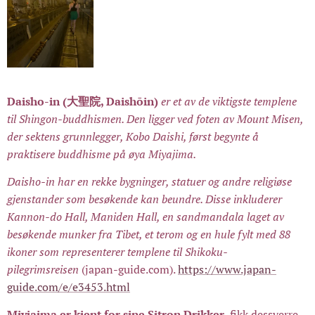
Daisho-in (大聖院, Daishōin)
er et av de viktigste templene
til Shingon-buddhismen. Den ligger ved foten av Mount Misen,
der sektens grunnlegger, Kobo Daishi, først begynte å
praktisere buddhisme på øya Miyajima.
Daisho-in har en rekke bygninger, statuer og andre religiøse
gjenstander som besøkende kan beundre. Disse inkluderer
Kannon-do Hall, Maniden Hall, en sandmandala laget av
besøkende munker fra Tibet, et terom og en hule fylt med 88
ikoner som representerer templene til Shikoku-
pilegrimsreisen
(japan-guide.com).
https://www.japan-
guide.com/e/e3453.html
Miyjaima er kjent for sine Sitron Drikker
, fikk dessverre