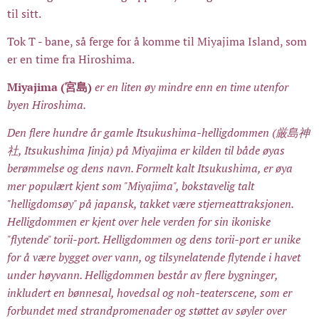
til sitt.
Tok T - bane, så ferge for å komme til Miyajima Island, som
er en time fra Hiroshima.
Miyajima (宮島)
er en liten øy mindre enn en time utenfor
byen Hiroshima.
Den flere hundre år gamle Itsukushima-helligdommen (厳島神
社, Itsukushima Jinja) på Miyajima er kilden til både øyas
berømmelse og dens navn. Formelt kalt Itsukushima, er øya
mer populært kjent som "Miyajima", bokstavelig talt
"helligdomsøy" på japansk, takket være stjerneattraksjonen.
Helligdommen er kjent over hele verden for sin ikoniske
"flytende" torii-port. Helligdommen og dens torii-port er unike
for å være bygget over vann, og tilsynelatende flytende i havet
under høyvann. Helligdommen består av flere bygninger,
inkludert en bønnesal, hovedsal og noh-teaterscene, som er
forbundet med strandpromenader og støttet av søyler over