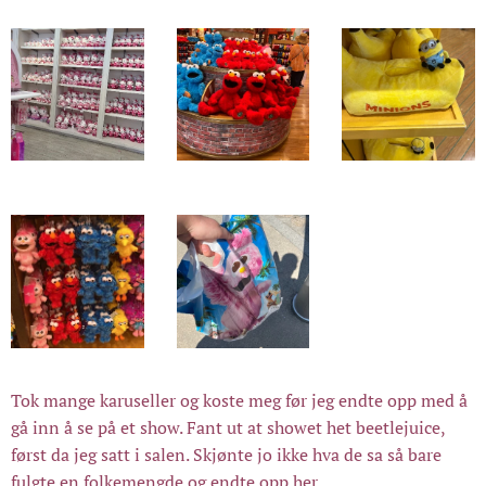
Tok mange karuseller og koste meg før jeg endte opp med å
gå inn å se på et show. Fant ut at showet het beetlejuice,
først da jeg satt i salen. Skjønte jo ikke hva de sa så bare
fulgte en folkemengde og endte opp her.