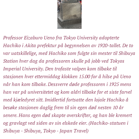
Professor Eizaburo Ueno fra Tokyo University adopterte
Hachiko i Akita prefektur på begynnelsen av 1920-tallet. De to
var uatskillelige, med Hachiko som fulgte sin mester til Shibuya
Station hver dag da professoren skulle på jobb ved Tokyos
Imperial University. Den trofaste valpen kom tilbake til
stasjonen hver ettermiddag klokken 15.00 for å hilse på Ueno
når han kom tilbake. Dessverre døde professoren i 1925 mens
han var på universitetet og kom aldri tilbake for et siste farvel
med kjæledyret sitt. Imidlertid fortsatte den lojale Hachiko å
besøke stasjonen daglig frem til sin egen død nesten 10 år
senere. Hans egen død skapte overskrifter, og han ble kremert
og gravlagt ved siden av sin elskede eier. (Hachiko-statuen i
Shibuya - Shibuya, Tokyo - Japan Travel)