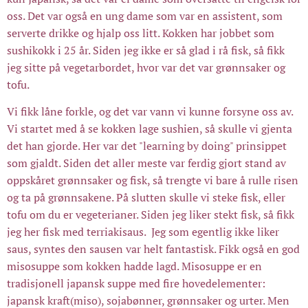
oss. Det var også en ung dame som var en assistent, som
serverte drikke og hjalp oss litt. Kokken har jobbet som
sushikokk i 25 år. Siden jeg ikke er så glad i rå fisk, så fikk
jeg sitte på vegetarbordet, hvor var det var grønnsaker og
tofu.
Vi fikk låne forkle, og det var vann vi kunne forsyne oss av.
Vi startet med å se kokken lage sushien, så skulle vi gjenta
det han gjorde. Her var det "learning by doing" prinsippet
som gjaldt. Siden det aller meste var ferdig gjort stand av
oppskåret grønnsaker og fisk, så trengte vi bare å rulle risen
og ta på grønnsakene. På slutten skulle vi steke fisk, eller
tofu om du er vegeterianer. Siden jeg liker stekt fisk, så fikk
jeg her fisk med terriakisaus. Jeg som egentlig ikke liker
saus, syntes den sausen var helt fantastisk. Fikk også en god
misosuppe som kokken hadde lagd. Misosuppe er en
tradisjonell japansk suppe med fire hovedelementer:
japansk kraft(miso), sojabønner, grønnsaker og urter. Men