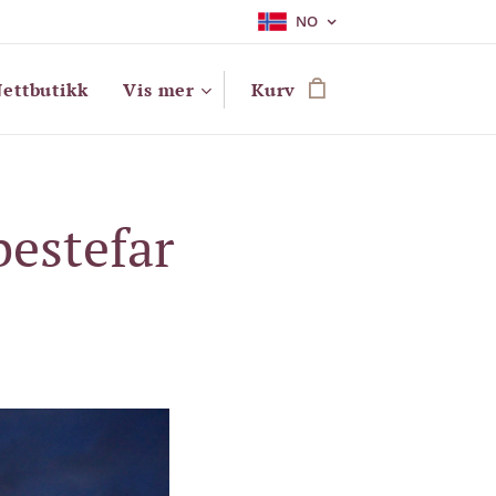
NO
ettbutikk
Vis mer
Kurv
estefar