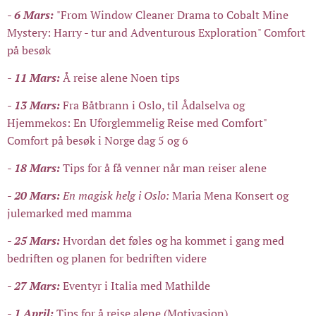
- 6 Mars:
"From Window Cleaner Drama to Cobalt Mine
Mystery: Harry - tur and Adventurous Exploration" Comfort
på besøk
- 11 Mars:
Å reise alene Noen tips
- 13 Mars:
Fra Båtbrann i Oslo, til Ådalselva og
Hjemmekos: En Uforglemmelig Reise med Comfort"
Comfort på besøk i Norge dag 5 og 6
- 18 Mars:
Tips for å få venner når man reiser alene
- 20 Mars:
En magisk helg i Oslo:
Maria Mena Konsert og
julemarked med mamma
- 25 Mars:
Hvordan det føles og ha kommet i gang med
bedriften og planen for bedriften videre
- 27 Mars:
Eventyr i Italia med Mathilde
- 1 April:
Tips for å reise alene (Motivasjon)