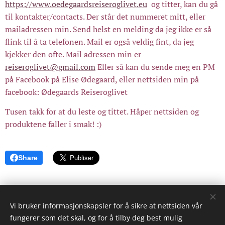
https://www.oedegaardsreiseroglivet.eu
og titter, kan du gå
til kontakter/contacts. Der står det nummeret mitt, eller
mailadressen min. Send helst en melding da jeg ikke er så
flink til å ta telefonen. Mail er også veldig fint, da jeg
kjekker den ofte. Mail adressen min er
reiseroglivet@gmail.com
Eller så kan du sende meg en PM
på Facebook på Elise Ødegaard, eller nettsiden min på
facebook: Ødegaards Reiseroglivet
Tusen takk for at du leste og tittet. Håper nettsiden og
produktene faller i smak! :)
Share
Vi bruker informasjonskapsler for å sikre at nettsiden vår
© 2023 Reiser og Livet
fungerer som det skal, og for å tilby deg best mulig