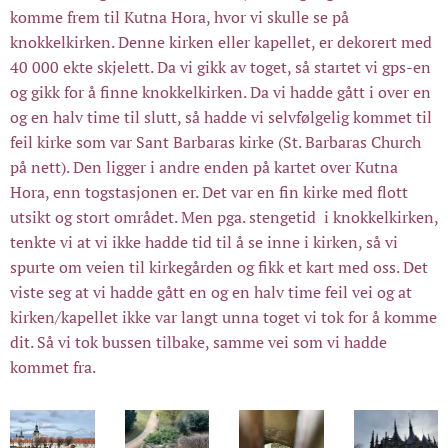
komme frem til Kutna Hora, hvor vi skulle se på
knokkelkirken. Denne kirken eller kapellet, er dekorert med
40 000 ekte skjelett. Da vi gikk av toget, så startet vi gps-en
og gikk for å finne knokkelkirken. Da vi hadde gått i over en
og en halv time til slutt, så hadde vi selvfølgelig kommet til
feil kirke som var Sant Barbaras kirke (St. Barbaras Church
på nett). Den ligger i andre enden på kartet over Kutna
Hora, enn togstasjonen er. Det var en fin kirke med flott
utsikt og stort området. Men pga. stengetid i knokkelkirken,
tenkte vi at vi ikke hadde tid til å se inne i kirken, så vi
spurte om veien til kirkegården og fikk et kart med oss. Det
viste seg at vi hadde gått en og en halv time feil vei og at
kirken/kapellet ikke var langt unna toget vi tok for å komme
dit. Så vi tok bussen tilbake, samme vei som vi hadde
kommet fra.