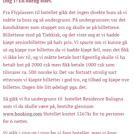
Dag 1: En dårlig start.
Fra Flyplassen til hotellet gikk det ingen direkte buss så vi
måtte ta buss og så undergrunn. På undergrunnen var det
konduktører som stoppet oss og skulle se på billettene.
Billettene stod på Tjekkisk, og det viste seg at vi hadde
kjøpt seniorbilletter på halv pris. Vi spurte om vi kunne gå
ut og kjøpe nye billetter da vi hadde kjøpt feil, men det fikk
vi ikke lov til, og vi måtte betale bot! Egentlig skulle vi ha
betalt bot på 2000 czk men fikk betale 1000 czk som
tilsvarer ca. 500 norske kr. Det var fortsatt utrolig surt
ettersom vi kjøpte billetter i god tro, og tilbød og kjøpe nye
billetter. Dagen ble litt ødelagt pga. det.
Så gikk vi fra undergrunn til hotellet Residence Bologna
som vi da skulle være på, bestilte gjennom
www.booking.com
Hotellet kostet 5267kr for to personer
for 6 netter.
Vi gikk i ring og i ring før vi fant hotellet, men vi kom