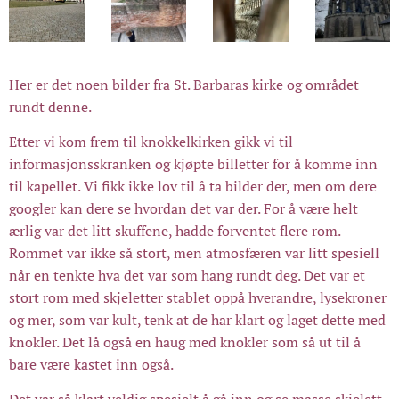
Her er det noen bilder fra St. Barbaras kirke og området
rundt denne.
Etter vi kom frem til knokkelkirken gikk vi til
informasjonsskranken og kjøpte billetter for å komme inn
til kapellet. Vi fikk ikke lov til å ta bilder der, men om dere
googler kan dere se hvordan det var der. For å være helt
ærlig var det litt skuffene, hadde forventet flere rom.
Rommet var ikke så stort, men atmosfæren var litt spesiell
når en tenkte hva det var som hang rundt deg. Det var et
stort rom med skjeletter stablet oppå hverandre, lysekroner
og mer, som var kult, tenk at de har klart og laget dette med
knokler. Det lå også en haug med knokler som så ut til å
bare være kastet inn også.
Det var så klart veldig spesielt å gå inn og se masse skjelett,