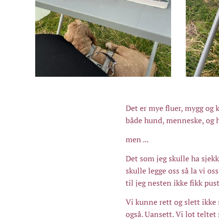
Det er mye fluer, mygg og k
både hund, menneske, og hes
men ...
Det som jeg skulle ha sjek
skulle legge oss så la vi os
til jeg nesten ikke fikk pus
Vi kunne rett og slett ikke 
også. Uansett. Vi lot telte