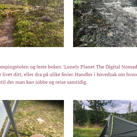
 Campingstolen og leste boken "Lonely Planet The Digital Noma
 livet ditt, eller dra på ulike ferier. Handler i hovedsak om hvo
stil der man kan jobbe og reise samtidig.