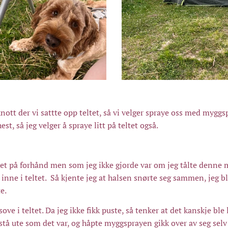
nott der vi sattte opp teltet, så vi velger spraye oss med myggsp
t, så jeg velger å spraye litt på teltet også.
ket på forhånd men som jeg ikke gjorde var om jeg tålte denne 
s inne i teltet. Så kjente jeg at halsen snørte seg sammen, jeg bl
te.
sove i teltet. Da jeg ikke fikk puste, så tenker at det kanskje ble
t stå ute som det var, og håpte myggsprayen gikk over av seg selv