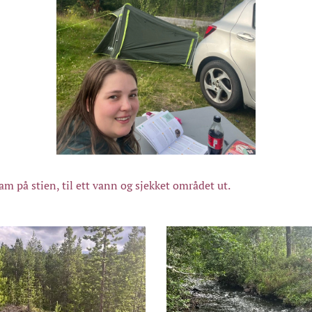
ram på stien, til ett vann og sjekket området ut.