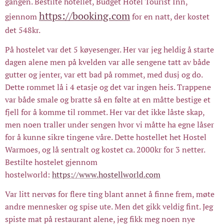
gangen. Bestilte hotellet, Budget Hotel Tourist Inn,
https://booking.com
gjennom
for en natt, der kostet
det 548kr.
På hostelet var det 5 køyesenger. Her var jeg heldig å starte
dagen alene men på kvelden var alle sengene tatt av både
gutter og jenter, var ett bad på rommet, med dusj og do.
Dette rommet lå i 4 etasje og det var ingen heis. Trappene
var både smale og bratte så en følte at en måtte bestige et
fjell for å komme til rommet. Her var det ikke låste skap,
men noen traller under sengen hvor vi måtte ha egne låser
for å kunne sikre tingene våre. Dette hostellet het Hostel
Warmoes, og lå sentralt og kostet ca. 2000kr for 3 netter.
Bestilte hostelet gjennom
hostelworld:
https://www.hostellworld.com
Var litt nervøs for flere ting blant annet å finne frem, møte
andre mennesker og spise ute. Men det gikk veldig fint. Jeg
spiste mat på restaurant alene, jeg fikk meg noen nye