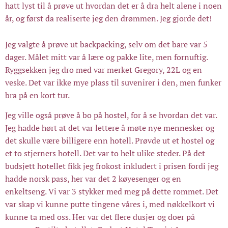
hatt lyst til å prøve ut hvordan det er å dra helt alene i noen
år, og først da realiserte jeg den drømmen. Jeg gjorde det!
Jeg valgte å prøve ut backpacking, selv om det bare var 5
dager. Målet mitt var å lære og pakke lite, men fornuftig.
Ryggsekken jeg dro med var merket Gregory, 22L og en
veske. Det var ikke mye plass til suvenirer i den, men funker
bra på en kort tur.
Jeg ville også prøve å bo på hostel, for å se hvordan det var.
Jeg hadde hørt at det var lettere å møte nye mennesker og
det skulle være billigere enn hotell. Prøvde ut et hostel og
et to stjerners hotell. Det var to helt ulike steder. På det
budsjett hotellet fikk jeg frokost inkludert i prisen fordi jeg
hadde norsk pass, her var det 2 køyesenger og en
enkeltseng. Vi var 3 stykker med meg på dette rommet. Det
var skap vi kunne putte tingene våres i, med nøkkelkort vi
kunne ta med oss. Her var det flere dusjer og doer på